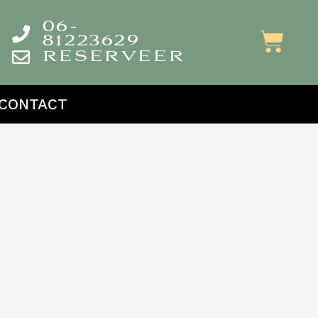
06-
81223629
RESERVEER
CONTACT