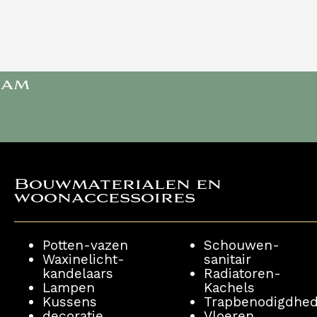
ram
Bouwmaterialen en
woonaccessoires ​
Potten-vazen
Schouwen-
Waxinelicht-
sanitair
kandelaars
Radiatoren-
Lampen
Kachels
Kussens
Trapbenodigdhe
decoratie
Vloeren