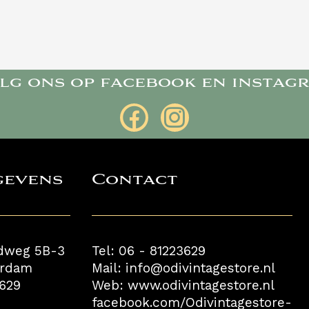
lg ons op facebook en instag
gevens
Contact
dweg 5B-3
Tel: 06 - 81223629
erdam
Mail: info@odivintagestore.nl
3629
Web: www.odivintagestore.nl
facebook.com/Odivintagestore-