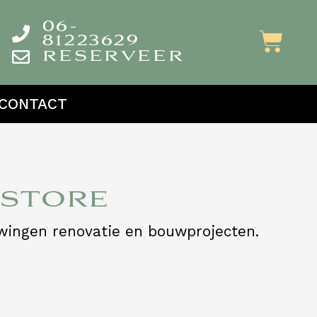
06-
81223629
RESERVEER
CONTACT
 STORE
uwingen renovatie en bouwprojecten.