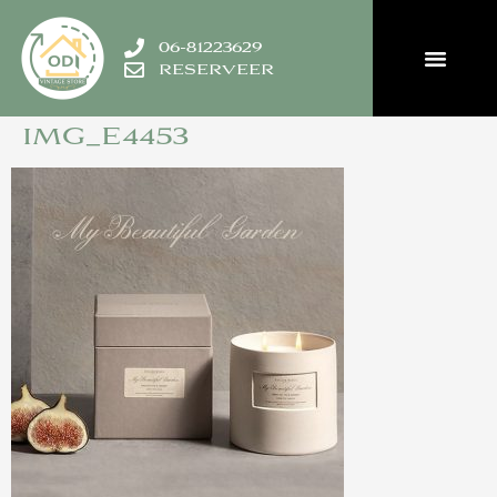
06-81223629
RESERVEER
IMG_E4453