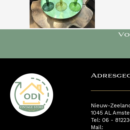
Vo
Adresge
Nieuw-Zeelan
1045 AL Amst
Tel: 06 - 8122
Mail: