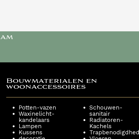
ram
Bouwmaterialen en
woonaccessoires ​
Potten-vazen
Schouwen-
Waxinelicht-
sanitair
kandelaars
Radiatoren-
Lampen
Kachels
Kussens
Trapbenodigdhe
decoratie
Vloeren