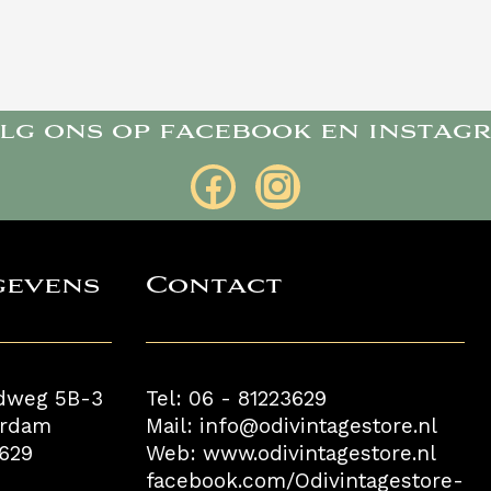
lg ons op facebook en instag
gevens
Contact
dweg 5B-3
Tel: 06 - 81223629
erdam
Mail: info@odivintagestore.nl
3629
Web: www.odivintagestore.nl
facebook.com/Odivintagestore-