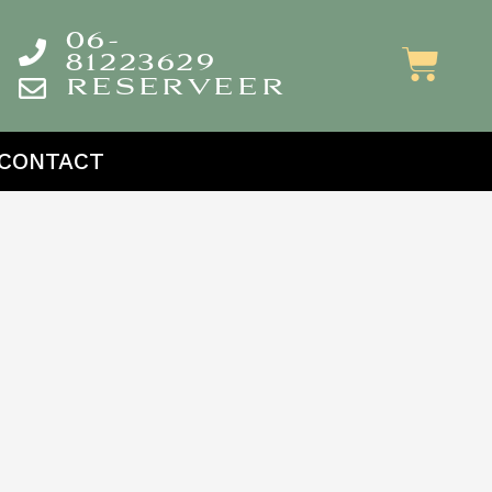
06-
81223629
RESERVEER
CONTACT