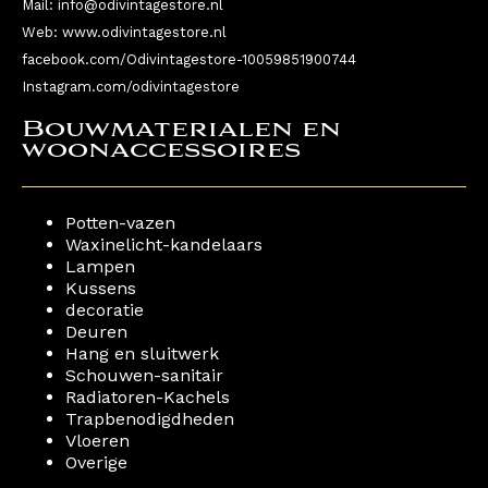
Mail: info@odivintagestore.nl
Web: www.odivintagestore.nl
facebook.com/Odivintagestore-10059851900744
Instagram.com/odivintagestore
Bouwmaterialen en
woonaccessoires ​
Potten-vazen
Waxinelicht-kandelaars
Lampen
Kussens
decoratie
Deuren
Hang en sluitwerk
Schouwen-sanitair
Radiatoren-Kachels
Trapbenodigdheden
Vloeren
Overige