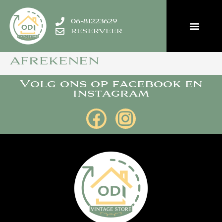
06-81223629
RESERVEER
AFREKENEN
Volg ons op facebook en
instagram